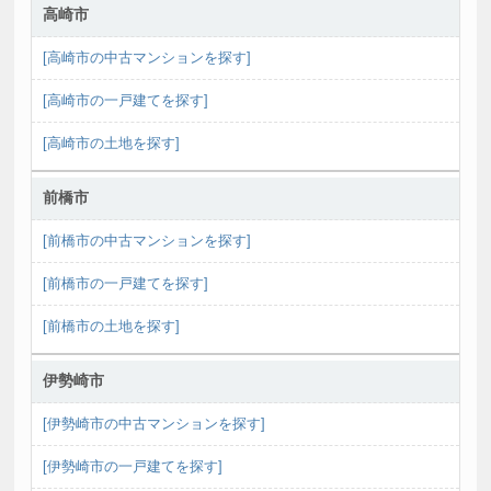
高崎市箕郷町柏木沢
高崎市
土地:230.23㎡ 建物:104.33㎡ 4SLDK
[高崎市の中古マンションを探す]
2026/7/17
630万円
売地
[高崎市の一戸建てを探す]
高崎市吉井町長根
[高崎市の土地を探す]
土地:276㎡
2026/7/9
前橋市
780万円
売地
前橋市大胡町
[前橋市の中古マンションを探す]
土地:217.04㎡
[前橋市の一戸建てを探す]
2026/7/8
2,890万円
[前橋市の土地を探す]
戸建
高崎市金古町
土地:338.45㎡ 建物:133.5㎡ 5LDK
伊勢崎市
2026/7/8
[伊勢崎市の中古マンションを探す]
1,380万円
戸建
[伊勢崎市の一戸建てを探す]
高崎市後疋間町
土地:434.59㎡ 建物:123.38㎡ 5DK