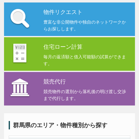
1,670万円
戸建
物件リクエスト
藤岡市藤岡
土地:217.69㎡ 建物:127.5㎡ 4LDK
豊富な非公開物件や独自のネットワークか
らお探しします。
2026/7/29
1,580万円
マンション
前橋市国領町
住宅ローン計算
専有:71.89㎡ 2SLDK
毎月の返済額と借入可能額の試算ができま
2026/7/19
す。
1,100万円
マンション
前橋市三俣町
競売代行
専有:73.62㎡ 2SLDK
競売物件の選別から落札後の明け渡し交渉
2026/7/18
まで代行します。
3,600万円
マンション
高崎市真町
専有:77.59㎡ 3LDK
群馬県のエリア・物件種別から探す
2026/7/17
1,850万円
戸建