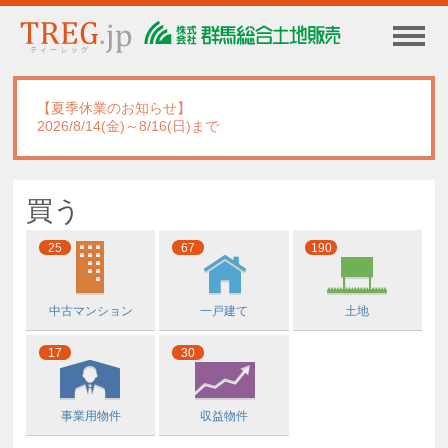
【夏季休業のお知らせ】
2026/8/14(金)～8/16(日)まで
買う
25
67
190
中古マンション
一戸建て
土地
17
30
事業用物件
収益物件