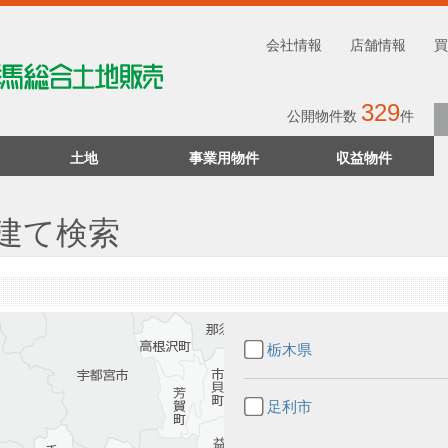
会社情報
店舗情報
買
329
公開物件数
件
土地
事業用物件
収益物件
建て検索
栃木県
足利市