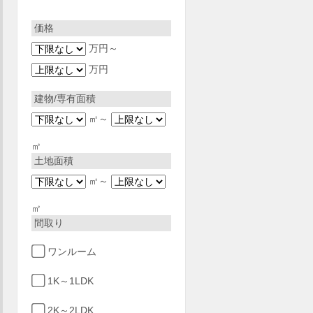
価格
万円～
万円
建物/専有面積
㎡～
㎡
土地面積
㎡～
㎡
間取り
ワンルーム
1K～1LDK
2K～2LDK