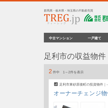
群馬県・栃木県・埼玉県の不動産売買
中古マンション
一戸建て
足利市の収益物件
2
件中 1～2件を表示
analytics
足利市東砂原後町の投資物件｜-
オーナーチェンジ物