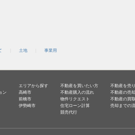
て
土地
事業用
エリアから探す
不動産を買いたい方
不動産を売
ョン
高崎市
不動産購入の流れ
不動産の売
前橋市
物件リクエスト
不動産の買
伊勢崎市
住宅ローン計算
売却までの
競売代行