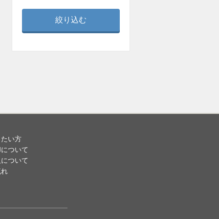
りたい方
却について
取について
流れ