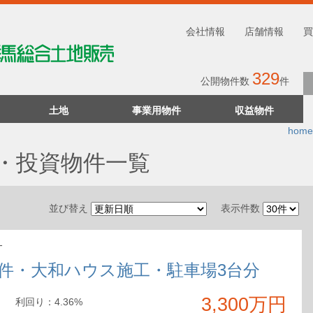
会社情報
店舗情報
買
329
公開物件数
件
土地
事業用物件
収益物件
home
・投資物件一覧
並び替え
表示件数
-
件・大和ハウス施工・駐車場3台分
3,300万円
利回
り
：
4.36%