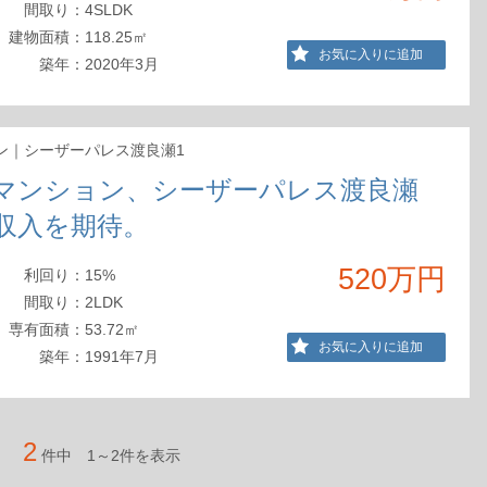
間取
り
：
4SLDK
建物
面積
：
118.25㎡
お気に入りに追加
築年：
2020年3月
ン｜シーザーパレス渡良瀬1
マンション、シーザーパレス渡良瀬
収入を期待。
520万円
利回
り
：
15%
間取
り
：
2LDK
専有
面積
：
53.72㎡
お気に入りに追加
築年：
1991年7月
2
件中 1～2件を表示