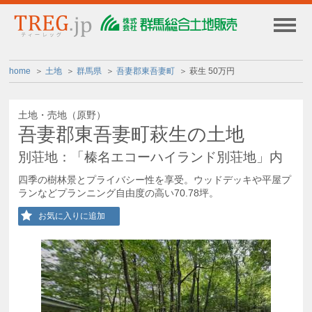
home
土地
群馬県
吾妻郡東吾妻町
萩生 50万円
土地・売地（原野）
吾妻郡東吾妻町萩生の土地
別荘地：「榛名エコーハイランド別荘地」内
四季の樹林景とプライバシー性を享受。ウッドデッキや平屋プ
ランなどプランニング自由度の高い70.78坪。
お気に入りに追加