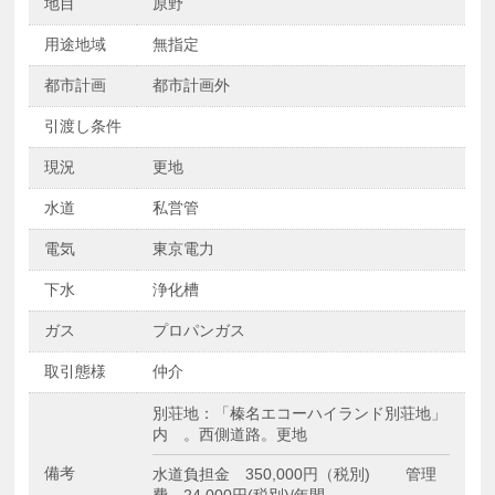
地目
原野
用途地域
無指定
都市計画
都市計画外
引渡し条件
現況
更地
水道
私営管
電気
東京電力
下水
浄化槽
ガス
プロパンガス
取引態様
仲介
別荘地：「榛名エコーハイランド別荘地」
内 。西側道路。更地
備考
水道負担金 350,000円（税別) 管理
費 24,000円(税別)/年間