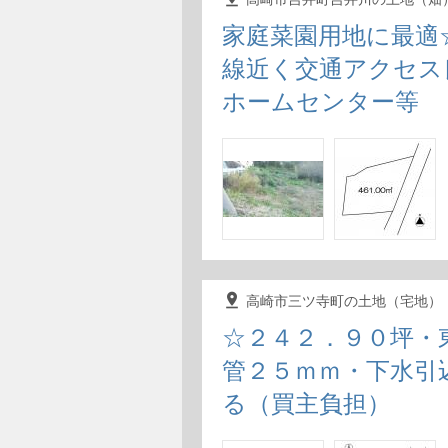
家庭菜園用地に最適
線近く交通アクセス
ホームセンター等
pin_drop
高崎市三ツ寺町の土地（宅地）
☆２４２．９０坪・
管２５ｍｍ・下水引
る（買主負担）