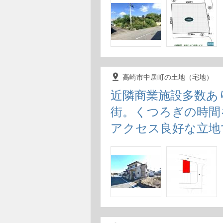
pin_drop
高崎市中居町の土地（宅地）
近隣商業施設多数あ
街。くつろぎの時間
アクセス良好な立地