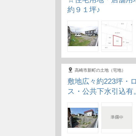
約９１坪♪
pin_drop
高崎市新町の土地（宅地）
敷地広々約223坪
ス・公共下水引込有