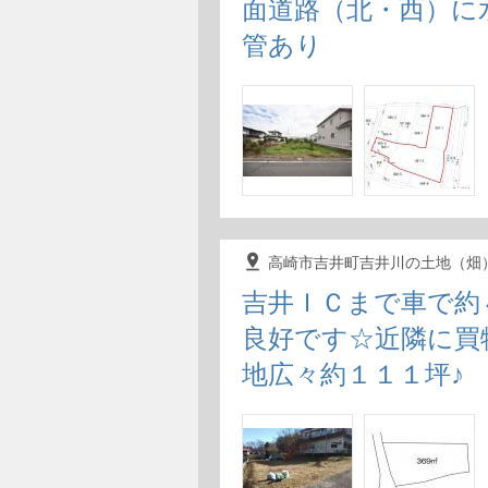
面道路（北・西）に
管あり
pin_drop
高崎市吉井町吉井川の土地（畑
吉井ＩＣまで車で約
良好です☆近隣に買
地広々約１１１坪♪