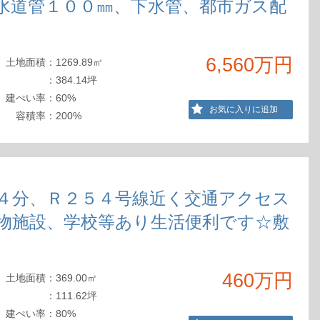
水道管１００㎜、下水管、都市ガス配
6,560万円
土地
面積
：
1269.89㎡
：
384.14坪
建ぺ
い率
：
60%
お気に入りに追加
容積
率
：
200%
）
４分、Ｒ２５４号線近く交通アクセス
物施設、学校等あり生活便利です☆敷
460万円
土地
面積
：
369.00㎡
：
111.62坪
建ぺ
い率
：
80%