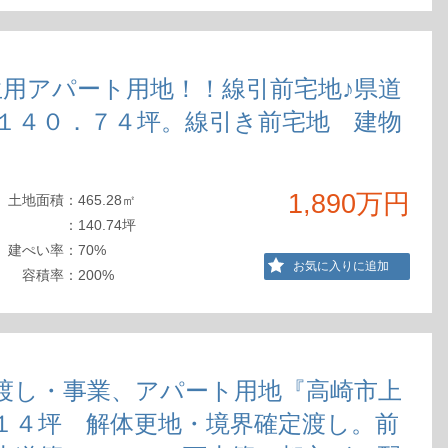
生用アパート用地！！線引前宅地♪県道
１４０．７４坪。線引き前宅地 建物
1,890万円
土地
面積
：
465.28㎡
：
140.74坪
建ぺ
い率
：
70%
お気に入りに追加
容積
率
：
200%
渡し・事業、アパート用地『高崎市上
１４坪 解体更地・境界確定渡し。前