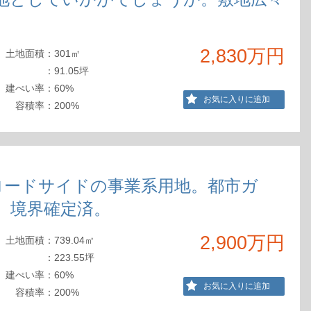
2,830万円
土地
面積
：
301㎡
：
91.05坪
建ぺ
い率
：
60%
お気に入りに追加
容積
率
：
200%
・ロードサイドの事業系用地。都市ガ
。境界確定済。
2,900万円
土地
面積
：
739.04㎡
：
223.55坪
建ぺ
い率
：
60%
お気に入りに追加
容積
率
：
200%