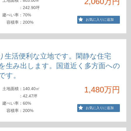
2,060万円
土地
面積
：
803.00㎡
：
242.90坪
建ぺ
い率
：
70%
お気に入りに追加
容積
率
：
200%
り生活便利な立地です。閑静な住宅
を生み出します。国道近く多方面への
です。
1,480万円
土地
面積
：
140.40㎡
：
42.47坪
建ぺ
い率
：
60%
お気に入りに追加
容積
率
：
200%