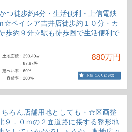
）
かつ徒歩約4分・生活便利・上信電鉄
ｍ☆ベイシア吉井店徒歩約１０分・カ
徒歩約９分☆駅も徒歩圏で生活便利で
880万円
土地
面積
：
290.49㎡
：
87.87坪
建ぺ
い率
：
60%
お気に入りに追加
容積
率
：
200%
もちろん店舗用地としても・☆区画整
北９．０ｍの２面道路に接する整形地
地としていかがでしょうか。敷地広々