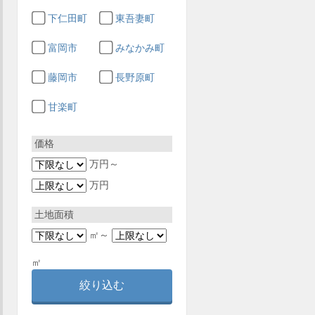
下仁田町
東吾妻町
富岡市
みなかみ町
藤岡市
長野原町
甘楽町
価格
万円～
万円
土地面積
㎡～
㎡