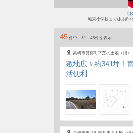
【お
城東小学校まで徒歩約4
45
件中 31～45件を表示
pin_drop
高崎市箕郷町下芝の土地（畑）
敷地広々約341坪！
活便利
pin_drop
高崎市吉井町吉井川の土地（畑