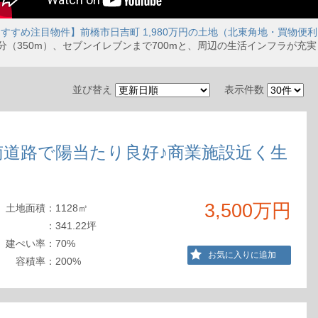
すすめ注目物件】前橋市日吉町 1,980万円の土地（北東角地・買物便
分（350m）、セブンイレブンまで700mと、周辺の生活インフラが充
並び替え
表示件数
南道路で陽当たり良好♪商業施設近く生
3,500万円
土地
面積
：
1128㎡
：
341.22坪
建ぺ
い率
：
70%
お気に入りに追加
容積
率
：
200%
）