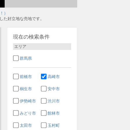
利！）
実した好立地な売地です。
現在の検索条件
エリア
群馬県
前橋市
高崎市
桐生市
安中市
伊勢崎市
渋川市
みどり市
館林市
太田市
玉村町