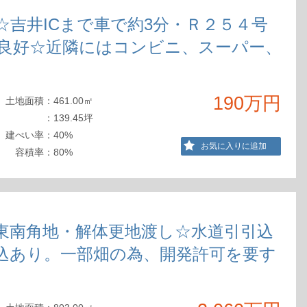
☆吉井ICまで車で約3分・Ｒ２５４号
良好☆近隣にはコンビニ、スーパー、
190万円
土地
面積
：
461.00㎡
：
139.45坪
建ぺ
い率
：
40%
お気に入りに追加
容積
率
：
80%
東南角地・解体更地渡し☆水道引引込
込あり。一部畑の為、開発許可を要す