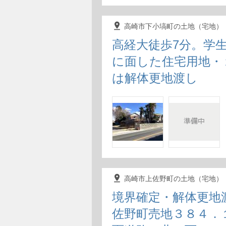
pin_drop
高崎市下小塙町の土地（宅地）
高経大徒歩7分。学
に面した住宅用地・
は解体更地渡し
pin_drop
高崎市上佐野町の土地（宅地）
境界確定・解体更地
佐野町売地３８４．