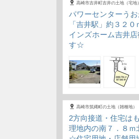
pin_drop
高崎市吉井町吉井の土地（宅地
パワーセンターうお
「吉井駅」約３２０
インズホーム吉井店
す☆
pin_drop
高崎市筑縄町の土地（雑種地）
2方向接道・住宅は
理地内の南７．８ｍ
☆住宅用地・店舗用