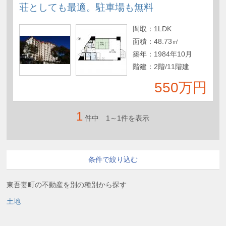
荘としても最適。駐車場も無料
間取：
1LDK
面積：
48.73㎡
築年：
1984年10月
階建：
2階/11階建
550万円
1
件中 1～1件を表示
条件で絞り込む
現在の検索条件
東吾妻町の不動産を別の種別から探す
エリア
土地
群馬県