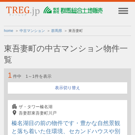
home
中古マンション
群馬県
東吾妻町
東吾妻町の中古マンション物件一
覧
1
件中 1～1件を表示
表示切り替え
並び替え
表示件数
apartment
ザ・タワー榛名湖
place
吾妻郡東吾妻町川戸
榛名湖目の前の物件です・豊かな自然景観
と落ち着いた住環境、セカンドハウスや別